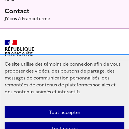
Contact
J’écris à FranceTerme
RÉPUBLIQUE
FRANÇAISE
Ce site utilise des témoins de connexion afin de vous
proposer des vidéos, des boutons de partage, des
messages de communication personnalisés, des
Plan du site
Mentions légales
Qui sommes-nous ?
remontées de contenus de plateformes sociales et
Partagez votre expérience pour améliorer les services
des contenus animés et interactifs.
publics
Accessibilité : partiellement conforme
Tout accepter
legifrance.gouv.fr
gouvernement.fr
Tout refuser