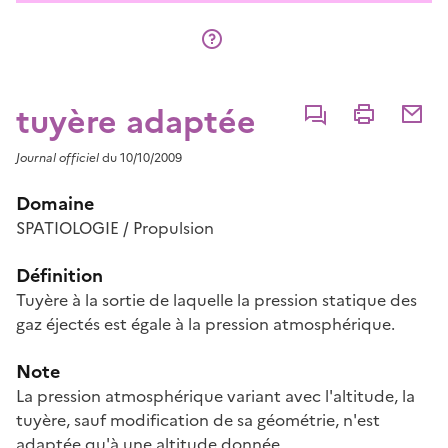
tuyère adaptée
Commenter
Imprimer
Partage
Journal officiel
du 10/10/2009
Domaine
SPATIOLOGIE / Propulsion
Définition
Tuyère à la sortie de laquelle la pression statique des
gaz éjectés est égale à la pression atmosphérique.
Note
La pression atmosphérique variant avec l'altitude, la
tuyère, sauf modification de sa géométrie, n'est
adaptée qu'à une altitude donnée.