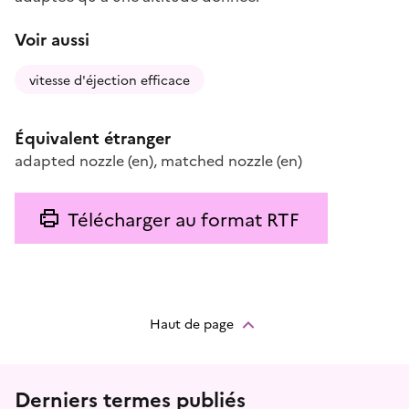
Voir aussi
vitesse d'éjection efficace
Équivalent étranger
adapted nozzle
(en)
,
matched nozzle
(en)
Télécharger au format RTF
Haut de page
Menu prefooter
Derniers termes publiés