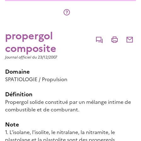
propergol
Commenter
Imprimer
Partage
composite
Journal officiel
du 23/12/2007
Domaine
SPATIOLOGIE / Propulsion
Définition
Propergol solide constitué par un mélange intime de
combustible et de comburant.
Note
1. L'isolane, l'isolite, le nitralane, la nitramite, le
plastolane et la plastolite sont des propergols