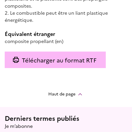
composites.
2. Le combustible peut être un liant plastique
énergétique.
Équivalent étranger
composite propellant
(en)
Télécharger au format RTF
Haut de page
Menu prefooter
Derniers termes publiés
Je m’abonne