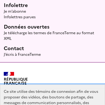
Infolettre
Je m’abonne
Infolettres parues
Données ouvertes
Je télécharge les termes de FranceTerme au format
XML
Contact
J’écris à FranceTerme
RÉPUBLIQUE
FRANÇAISE
Ce site utilise des témoins de connexion afin de vous
proposer des vidéos, des boutons de partage, des
messages de communication personnalisés, des
Plan du site
Mentions légales
Qui sommes-nous ?