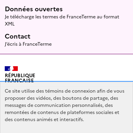
Données ouvertes
Je télécharge les termes de FranceTerme au format
XML
Contact
J’écris à FranceTerme
RÉPUBLIQUE
FRANÇAISE
Ce site utilise des témoins de connexion afin de vous
proposer des vidéos, des boutons de partage, des
messages de communication personnalisés, des
Plan du site
Mentions légales
Qui sommes-nous ?
remontées de contenus de plateformes sociales et
Partagez votre expérience pour améliorer les services
des contenus animés et interactifs.
publics