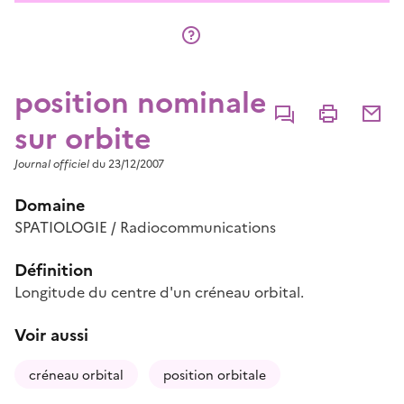
position nominale
Commenter
Imprimer
Partage
sur orbite
Journal officiel
du 23/12/2007
Domaine
SPATIOLOGIE / Radiocommunications
Définition
Longitude du centre d'un créneau orbital.
Voir aussi
créneau orbital
position orbitale