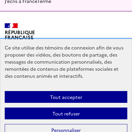
J’écris à FranceTerme
RÉPUBLIQUE
FRANÇAISE
Ce site utilise des témoins de connexion afin de vous
proposer des vidéos, des boutons de partage, des
messages de communication personnalisés, des
Plan du site
Mentions légales
Qui sommes-nous ?
remontées de contenus de plateformes sociales et
Partagez votre expérience pour améliorer les services
des contenus animés et interactifs.
publics
Accessibilité : partiellement conforme
Tout accepter
legifrance.gouv.fr
gouvernement.fr
Tout refuser
Sauf mention contraire, tous les contenus de ce site sont sous
licence
Personnaliser