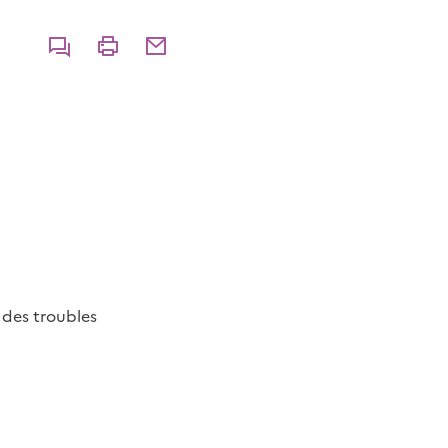
Commenter
Imprimer
Partager par courriel
 des troubles