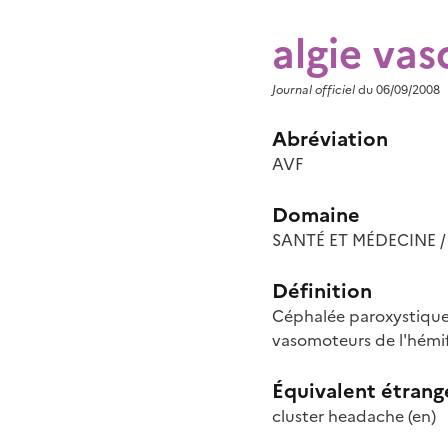
algie vas
Journal officiel
du 06/09/2008
Abréviation
AVF
Domaine
SANTÉ ET MÉDECINE / 
Définition
Céphalée paroxystique q
vasomoteurs de l'hémi
Équivalent étrang
cluster headache
(en)