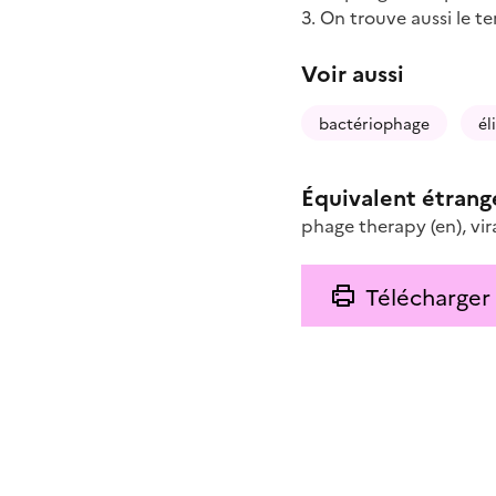
3. On trouve aussi le t
Voir aussi
bactériophage
él
Équivalent étrang
phage therapy
(en)
,
vi
Télécharger