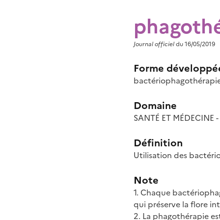
phagothé
Journal officiel
du 16/05/2019
Forme développé
bactériophagothérapie,
Domaine
SANTÉ ET MÉDECINE - B
Définition
Utilisation des bactéri
Note
1. Chaque bactériophag
qui préserve la flore int
2. La phagothérapie est