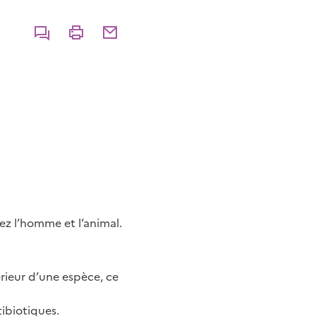
Commenter
Imprimer
Partager par courriel
hez l’homme et l’animal.
rieur d’une espèce, ce
tibiotiques.