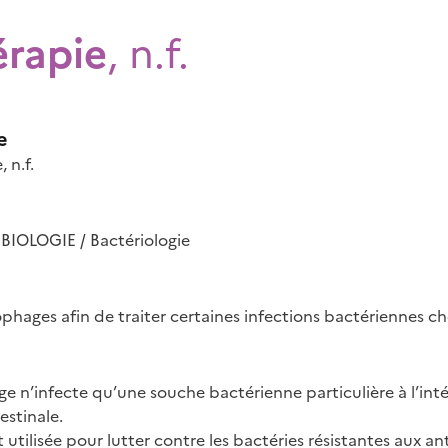
rapie
, n.f.
e
 n.f.
IOLOGIE / Bactériologie
ophages afin de traiter certaines infections bactériennes c
e n’infecte qu’une souche bactérienne particulière à l’inté
estinale.
 utilisée pour lutter contre les bactéries résistantes aux an