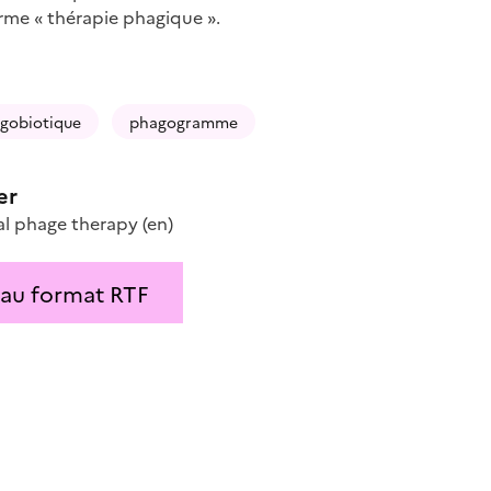
erme « thérapie phagique ».
igobiotique
phagogramme
er
ral phage therapy
(en)
 au format RTF