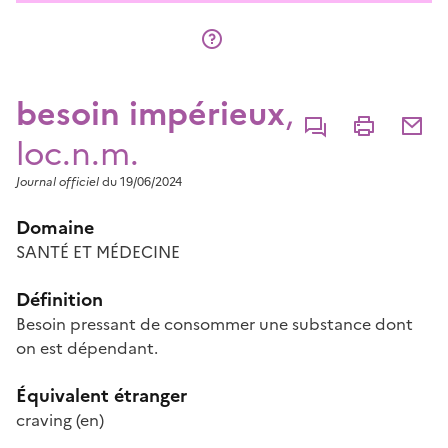
besoin impérieux
,
Commenter
Imprimer
Partage
loc.n.m.
Journal officiel
du 19/06/2024
Domaine
SANTÉ ET MÉDECINE
Définition
Besoin pressant de consommer une substance dont
on est dépendant.
Équivalent étranger
craving
(en)