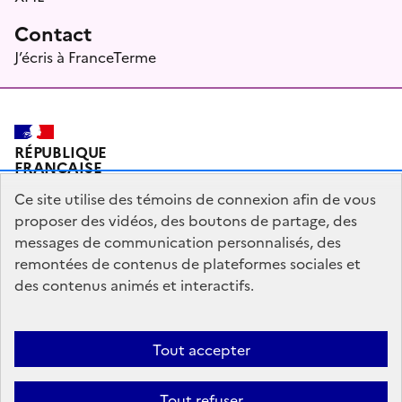
Contact
J’écris à FranceTerme
RÉPUBLIQUE
FRANÇAISE
Ce site utilise des témoins de connexion afin de vous
proposer des vidéos, des boutons de partage, des
messages de communication personnalisés, des
Plan du site
Mentions légales
Qui sommes-nous ?
remontées de contenus de plateformes sociales et
Partagez votre expérience pour améliorer les services
des contenus animés et interactifs.
publics
Accessibilité : partiellement conforme
Tout accepter
legifrance.gouv.fr
gouvernement.fr
Tout refuser