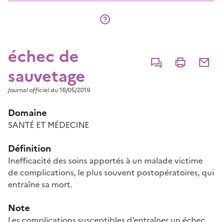
échec de
Commenter
Imprimer
Partage
sauvetage
Journal officiel
du 16/05/2019
Domaine
SANTÉ ET MÉDECINE
Définition
Inefficacité des soins apportés à un malade victime
de complications, le plus souvent postopératoires, qui
entraîne sa mort.
Note
Les complications susceptibles d’entraîner un échec