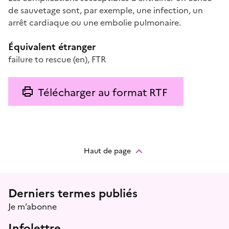
de sauvetage sont, par exemple, une infection, un
arrêt cardiaque ou une embolie pulmonaire.
Équivalent étranger
failure to rescue
(en)
,
FTR
Télécharger au format RTF
Haut de page
Menu prefooter
Derniers termes publiés
Je m’abonne
Infolettre