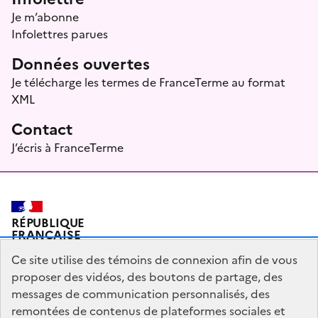
Je m’abonne
Infolettres parues
Données ouvertes
Je télécharge les termes de FranceTerme au format
XML
Contact
J’écris à FranceTerme
RÉPUBLIQUE
FRANÇAISE
Ce site utilise des témoins de connexion afin de vous
proposer des vidéos, des boutons de partage, des
messages de communication personnalisés, des
Plan du site
Mentions légales
Qui sommes-nous ?
remontées de contenus de plateformes sociales et