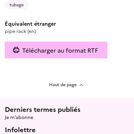
tubage
Équivalent étranger
pipe rack
(en)
Télécharger au format RTF
Haut de page
Menu prefooter
Derniers termes publiés
Je m’abonne
Infolettre