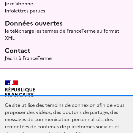
Je m’abonne
Infolettres parues
Données ouvertes
Je télécharge les termes de FranceTerme au format
XML
Contact
J’écris à FranceTerme
RÉPUBLIQUE
FRANÇAISE
Ce site utilise des témoins de connexion afin de vous
proposer des vidéos, des boutons de partage, des
messages de communication personnalisés, des
Plan du site
Mentions légales
Qui sommes-nous ?
remontées de contenus de plateformes sociales et
Partagez votre expérience pour améliorer les services