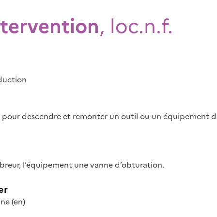
ntervention
, loc.n.f.
duction
lisé pour descendre et remonter un outil ou un équipement 
libreur, l’équipement une vanne d’obturation.
er
ine
(en)