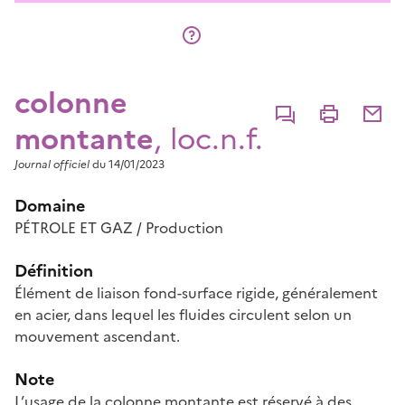
colonne
Commenter
Imprimer
Partage
montante
, loc.n.f.
Journal officiel
du 14/01/2023
Domaine
PÉTROLE ET GAZ / Production
Définition
Élément de liaison fond-surface rigide, généralement
en acier, dans lequel les fluides circulent selon un
mouvement ascendant.
Note
L’usage de la colonne montante est réservé à des