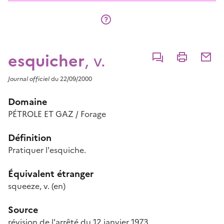
esquicher
, v.
Commenter
Imprimer
Partage
Journal officiel
du 22/09/2000
Domaine
PÉTROLE ET GAZ / Forage
Définition
Pratiquer l'esquiche.
Équivalent étranger
squeeze
, v.
(en)
Source
révision de l'arrêté du 12 janvier 1973