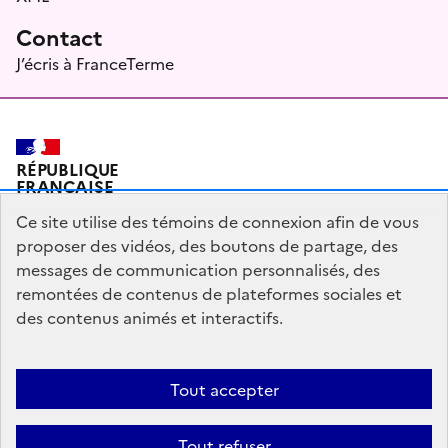
Contact
J’écris à FranceTerme
RÉPUBLIQUE
FRANÇAISE
Ce site utilise des témoins de connexion afin de vous
proposer des vidéos, des boutons de partage, des
messages de communication personnalisés, des
Plan du site
Mentions légales
Qui sommes-nous ?
remontées de contenus de plateformes sociales et
Partagez votre expérience pour améliorer les services
des contenus animés et interactifs.
publics
Accessibilité : partiellement conforme
Tout accepter
legifrance.gouv.fr
gouvernement.fr
Tout refuser