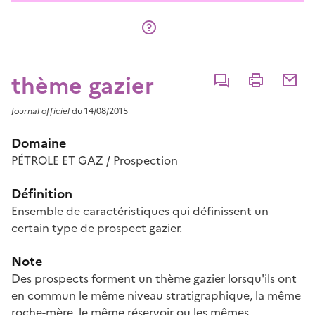
thème gazier
Commenter
Imprimer
Partage
Journal officiel
du 14/08/2015
Domaine
PÉTROLE ET GAZ / Prospection
Définition
Ensemble de caractéristiques qui définissent un
certain type de prospect gazier.
Note
Des prospects forment un thème gazier lorsqu'ils ont
en commun le même niveau stratigraphique, la même
roche-mère, le même réservoir ou les mêmes