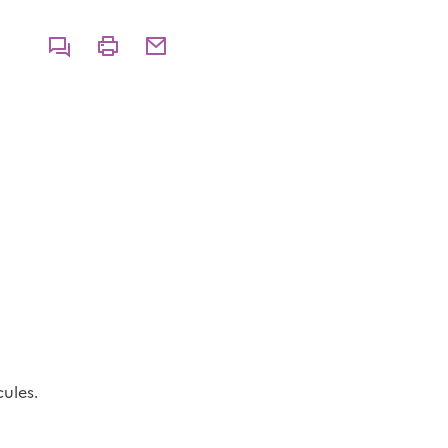
Commenter
Imprimer
Partager par courriel
ules.