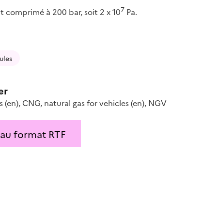
7
t comprimé à 200 bar, soit 2 x 10
Pa.
ules
er
s
(en)
,
CNG
,
natural gas for vehicles
(en)
,
NGV
 au format RTF