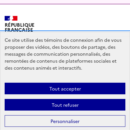
RÉPUBLIQUE
FRANÇAISE
Ce site utilise des témoins de connexion afin de vous
proposer des vidéos, des boutons de partage, des
messages de communication personnalisés, des
Plan du site
Mentions légales
Qui sommes-nous ?
remontées de contenus de plateformes sociales et
Partagez votre expérience pour améliorer les services
des contenus animés et interactifs.
publics
Accessibilité : partiellement conforme
Tout accepter
legifrance.gouv.fr
gouvernement.fr
Tout refuser
Sauf mention contraire, tous les contenus de ce site sont sous
licence
Personnaliser
etalab-2.0