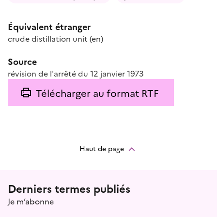
Équivalent étranger
crude distillation unit
(en)
Source
révision de l'arrêté du 12 janvier 1973
Télécharger au format RTF
Haut de page
Menu prefooter
Derniers termes publiés
Je m’abonne