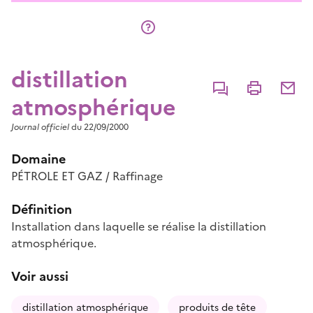
distillation
Commenter
Imprimer
Partage
atmosphérique
Journal officiel
du 22/09/2000
Domaine
PÉTROLE ET GAZ / Raffinage
Définition
Installation dans laquelle se réalise la distillation
atmosphérique.
Voir aussi
distillation atmosphérique
produits de tête