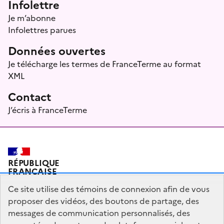
Infolettre
Je m’abonne
Infolettres parues
Données ouvertes
Je télécharge les termes de FranceTerme au format
XML
Contact
J’écris à FranceTerme
RÉPUBLIQUE
FRANÇAISE
Ce site utilise des témoins de connexion afin de vous
proposer des vidéos, des boutons de partage, des
messages de communication personnalisés, des
Plan du site
Mentions légales
Qui sommes-nous ?