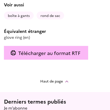
Voir aussi
boîte à gants
rond de sac
Équivalent étranger
glove ring
(en)
Télécharger au format RTF
Haut de page
Menu prefooter
Derniers termes publiés
Je m’abonne