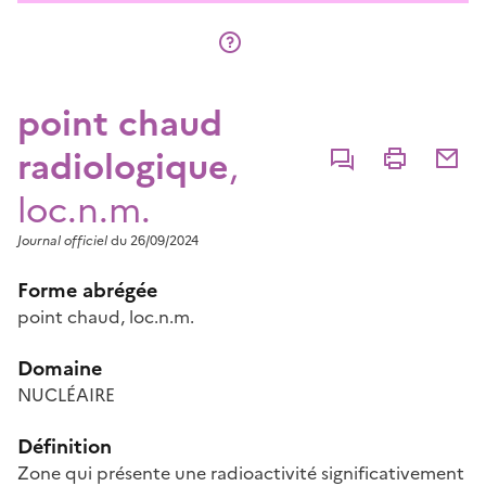
point chaud
radiologique
,
Commenter
Imprimer
Partage
loc.n.m.
Journal officiel
du 26/09/2024
Forme abrégée
point chaud, loc.n.m.
Domaine
NUCLÉAIRE
Définition
Zone qui présente une radioactivité significativement