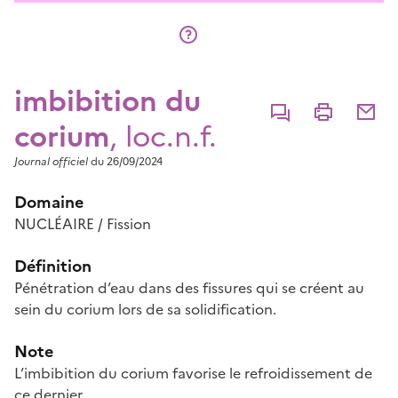
imbibition du
Commenter
Imprimer
Partage
corium
, loc.n.f.
Journal officiel
du 26/09/2024
Domaine
NUCLÉAIRE / Fission
Définition
Pénétration d’eau dans des fissures qui se créent au
sein du corium lors de sa solidification.
Note
L’imbibition du corium favorise le refroidissement de
ce dernier.