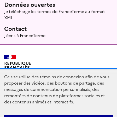
Données ouvertes
Je télécharge les termes de FranceTerme au format
XML
Contact
J’écris à FranceTerme
RÉPUBLIQUE
FRANÇAISE
Ce site utilise des témoins de connexion afin de vous
proposer des vidéos, des boutons de partage, des
messages de communication personnalisés, des
Plan du site
Mentions légales
Qui sommes-nous ?
remontées de contenus de plateformes sociales et
Partagez votre expérience pour améliorer les services
des contenus animés et interactifs.
publics