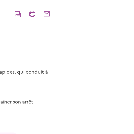
Commenter
Imprimer
Partager par courriel
apides, qui conduit à
aîner son arrêt