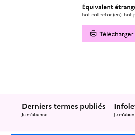
Équivalent étrang
hot collector
(en)
,
hot 
Télécharger
Menu prefooter
Derniers termes publiés
Infole
Je m’abonne
Je m’abon