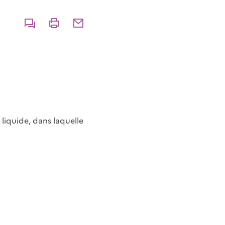
Commenter
Imprimer
Partager par courriel
liquide, dans laquelle