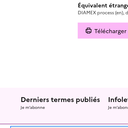
Équivalent étrang
DIAMEX process
(en)
,
d
Télécharger
Menu prefooter
Derniers termes publiés
Infole
Je m’abonne
Je m’abon