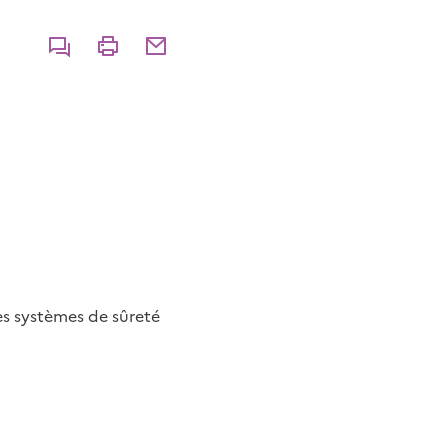
Commenter
Imprimer
Partager par courriel
es systèmes de sûreté