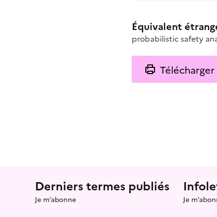
Équivalent étrang
probabilistic safety ana
Télécharger
Menu prefooter
Derniers termes publiés
Infole
Je m’abonne
Je m’abon