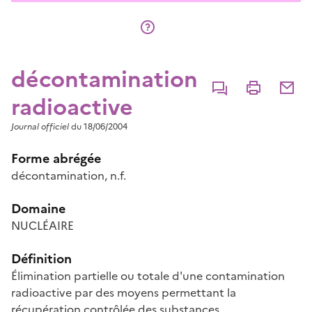
décontamination
Commenter
Imprimer
Partage
radioactive
Journal officiel
du 18/06/2004
Forme abrégée
décontamination, n.f.
Domaine
NUCLÉAIRE
Définition
Élimination partielle ou totale d'une contamination
radioactive par des moyens permettant la
récupération contrôlée des substances