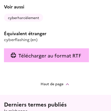
Voir aussi
cyberharcèlement
Équivalent étranger
cyberflashing
(en)
Télécharger au format RTF
Haut de page
Menu prefooter
Derniers termes publiés
Je m’abonne