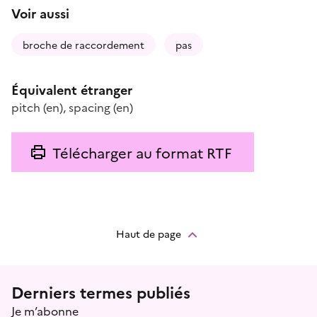
Voir aussi
broche de raccordement
pas
Équivalent étranger
pitch
(en)
,
spacing
(en)
Télécharger au format RTF
Haut de page
Menu prefooter
Derniers termes publiés
Je m’abonne