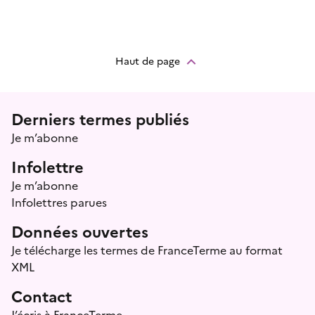
Haut de page
Menu prefooter
Derniers termes publiés
Je m’abonne
Infolettre
Je m’abonne
Infolettres parues
Données ouvertes
Je télécharge les termes de FranceTerme au format
XML
Contact
J’écris à FranceTerme