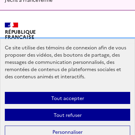
RÉPUBLIQUE
FRANÇAISE
Ce site utilise des témoins de connexion afin de vous
proposer des vidéos, des boutons de partage, des
messages de communication personnalisés, des
Plan du site
Mentions légales
Qui sommes-nous ?
remontées de contenus de plateformes sociales et
Partagez votre expérience pour améliorer les services
des contenus animés et interactifs.
publics
Accessibilité : partiellement conforme
Tout accepter
legifrance.gouv.fr
gouvernement.fr
Tout refuser
Sauf mention contraire, tous les contenus de ce site sont sous
licence
Personnaliser
etalab-2.0