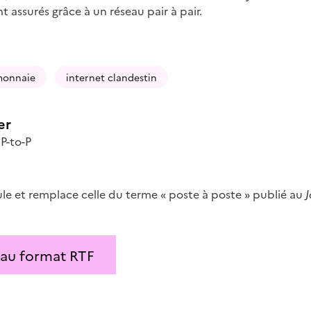
 assurés grâce à un réseau pair à pair.
monnaie
internet clandestin
er
,
P-to-P
le et remplace celle du terme « poste à poste » publié au
J
 au format RTF