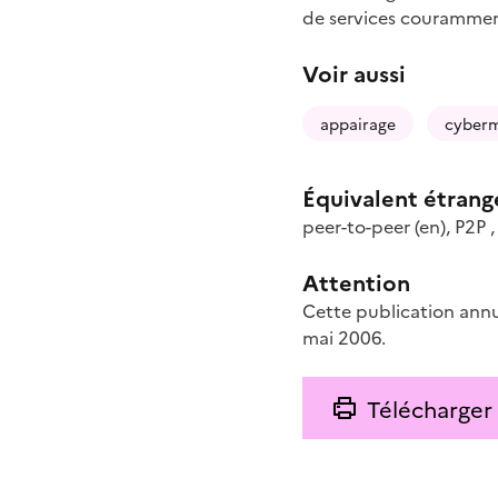
de services couramment
Voir aussi
appairage
cyber
Équivalent étrang
peer-to-peer
(en)
,
P2P
Attention
Cette publication annu
mai 2006.
Télécharger