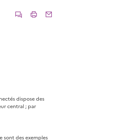
Commenter
Imprimer
Partager par courriel
nnectés dispose des
ur central ; par
aie sont des exemples