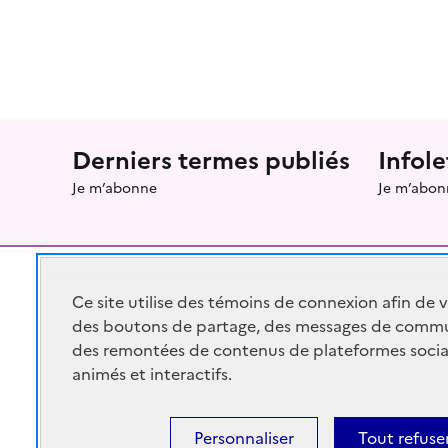
Menu prefooter
Derniers termes publiés
Infole
Je m’abonne
Je m’abon
Ce site utilise des témoins de connexion afin de 
des boutons de partage, des messages de commu
RÉPUBLIQUE
FRANÇAISE
des remontées de contenus de plateformes socia
animés et interactifs.
Personnaliser
Tout refuse