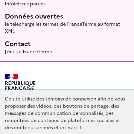
Infolettres parues
Données ouvertes
Je télécharge les termes de FranceTerme au format
XML
Contact
J’écris à FranceTerme
RÉPUBLIQUE
FRANÇAISE
Ce site utilise des témoins de connexion afin de vous
proposer des vidéos, des boutons de partage, des
messages de communication personnalisés, des
Plan du site
Mentions légales
Qui sommes-nous ?
remontées de contenus de plateformes sociales et
Partagez votre expérience pour améliorer les services
des contenus animés et interactifs.
publics