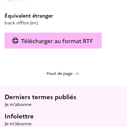
Équivalent étranger
back office
(en)
Télécharger au format RTF
Haut de page
Menu prefooter
Derniers termes publiés
Je m’abonne
Infolettre
Je m’abonne