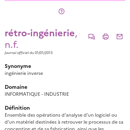
rétro-ingénierie
,
Commenter
Imprimer
Partage
n.f.
Journal officiel
du 01/01/2013
Synonyme
ingénierie inverse
Domaine
INFORMATIQUE - INDUSTRIE
Définition
Ensemble des opérations d'analyse d'un logiciel ou
d'un matériel destinées à retrouver le processus de sa
conception et de sa fabrication, ainsi que les