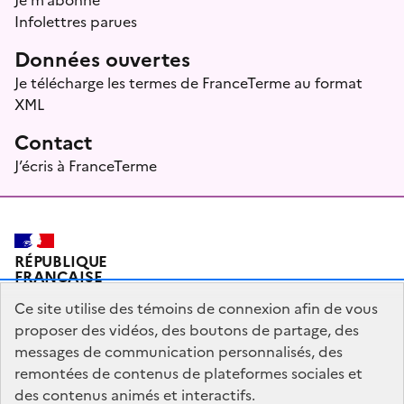
Infolettres parues
Données ouvertes
Je télécharge les termes de FranceTerme au format
XML
Contact
J’écris à FranceTerme
RÉPUBLIQUE
FRANÇAISE
Ce site utilise des témoins de connexion afin de vous
proposer des vidéos, des boutons de partage, des
messages de communication personnalisés, des
Plan du site
Mentions légales
Qui sommes-nous ?
remontées de contenus de plateformes sociales et
Partagez votre expérience pour améliorer les services
des contenus animés et interactifs.