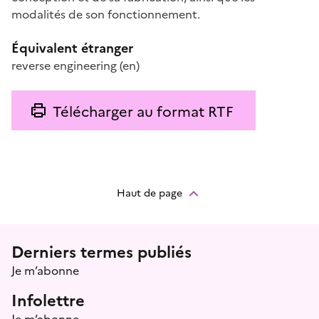
modalités de son fonctionnement.
Équivalent étranger
reverse engineering
(en)
Télécharger au format RTF
Haut de page
Menu prefooter
Derniers termes publiés
Je m’abonne
Infolettre
Je m’abonne