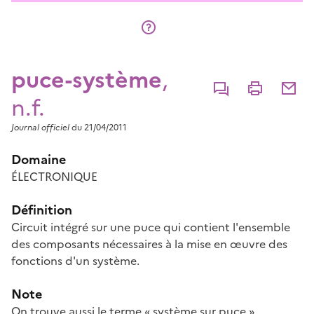
puce-système
,
Commenter
Imprimer
Partage
n.f.
Journal officiel
du 21/04/2011
Domaine
ÉLECTRONIQUE
Définition
Circuit intégré sur une puce qui contient l'ensemble
des composants nécessaires à la mise en œuvre des
fonctions d'un système.
Note
On trouve aussi le terme « système sur puce ».