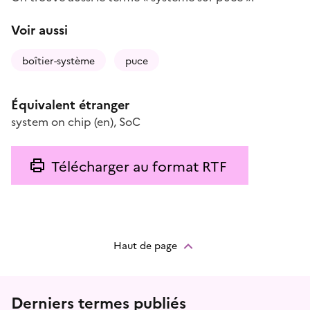
Voir aussi
boîtier-système
puce
Équivalent étranger
system on chip
(en)
,
SoC
Télécharger au format RTF
Haut de page
Menu prefooter
Derniers termes publiés