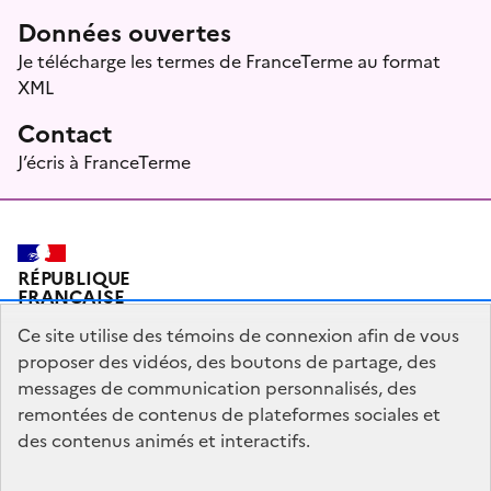
Données ouvertes
Je télécharge les termes de FranceTerme au format
XML
Contact
J’écris à FranceTerme
RÉPUBLIQUE
FRANÇAISE
Ce site utilise des témoins de connexion afin de vous
proposer des vidéos, des boutons de partage, des
messages de communication personnalisés, des
Plan du site
Mentions légales
Qui sommes-nous ?
remontées de contenus de plateformes sociales et
Partagez votre expérience pour améliorer les services
des contenus animés et interactifs.
publics