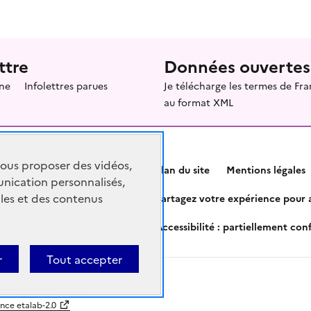
ttre
Données ouvertes
ne
Infolettres parues
Je télécharge les termes de F
au format XML
vous proposer des vidéos,
Plan du site
Mentions légales
nication personnalisés,
les et des contenus
Partagez votre expérience pour a
Accessibilité : partiellement co
r
Tout accepter
ence etalab-2.0