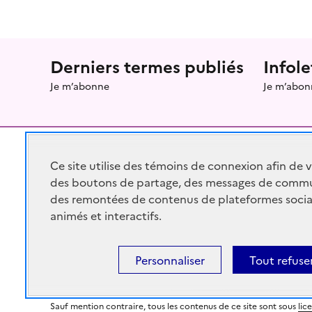
Menu prefooter
Derniers termes publiés
Infole
Je m’abonne
Je m’abon
Ce site utilise des témoins de connexion afin de 
des boutons de partage, des messages de commu
RÉPUBLIQUE
FRANÇAISE
des remontées de contenus de plateformes socia
animés et interactifs.
Personnaliser
Tout refuse
legifrance.gouv.fr
gouvernement.fr
Sauf mention contraire, tous les contenus de ce site sont sous
lic