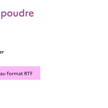
 poudre
er
 au format RTF