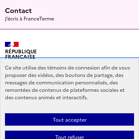
Contact
J’écris à FranceTerme
RÉPUBLIQUE
FRANÇAISE
Ce site utilise des témoins de connexion afin de vous
proposer des vidéos, des boutons de partage, des
messages de communication personnalisés, des
Plan du site
Mentions légales
Qui sommes-nous ?
remontées de contenus de plateformes sociales et
Partagez votre expérience pour améliorer les services
des contenus animés et interactifs.
publics
Accessibilité : partiellement conforme
Tout accepter
legifrance.gouv.fr
gouvernement.fr
Tout refuser