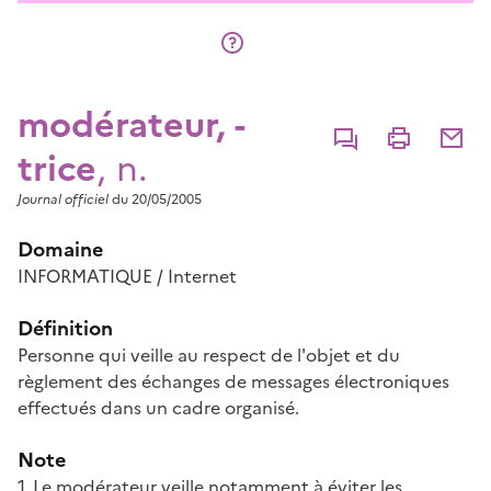
modérateur, -
Commenter
Imprimer
Partage
trice
, n.
Journal officiel
du 20/05/2005
Domaine
INFORMATIQUE / Internet
Définition
Personne qui veille au respect de l'objet et du
règlement des échanges de messages électroniques
effectués dans un cadre organisé.
Note
1. Le modérateur veille notamment à éviter les