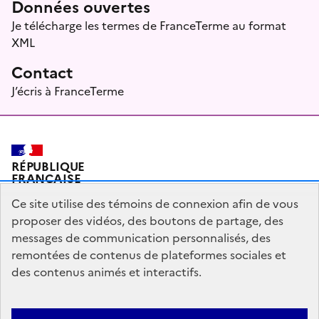
Données ouvertes
Je télécharge les termes de FranceTerme au format
XML
Contact
J’écris à FranceTerme
RÉPUBLIQUE
FRANÇAISE
Ce site utilise des témoins de connexion afin de vous
proposer des vidéos, des boutons de partage, des
messages de communication personnalisés, des
Plan du site
Mentions légales
Qui sommes-nous ?
remontées de contenus de plateformes sociales et
Partagez votre expérience pour améliorer les services
des contenus animés et interactifs.
publics
Accessibilité : partiellement conforme