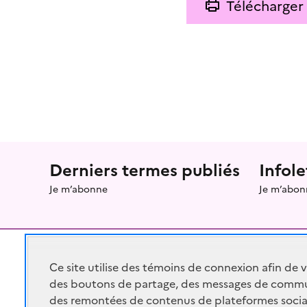
Télécharger
Menu prefooter
Derniers termes publiés
Infole
Je m’abonne
Je m’abon
Ce site utilise des témoins de connexion afin de 
des boutons de partage, des messages de commu
RÉPUBLIQUE
FRANÇAISE
des remontées de contenus de plateformes socia