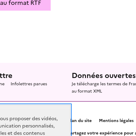
 au format RTF
ttre
Données ouvertes
ne
Infolettres parues
Je télécharge les termes de F
au format XML
vous proposer des vidéos,
Plan du site
Mentions légales
nication personnalisés,
les et des contenus
Partagez votre expérience pour a