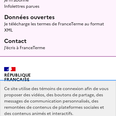
Infolettres parues
Données ouvertes
Je télécharge les termes de FranceTerme au format
XML
Contact
J’écris à FranceTerme
RÉPUBLIQUE
FRANÇAISE
Ce site utilise des témoins de connexion afin de vous
proposer des vidéos, des boutons de partage, des
messages de communication personnalisés, des
Plan du site
Mentions légales
Qui sommes-nous ?
remontées de contenus de plateformes sociales et
Partagez votre expérience pour améliorer les services
des contenus animés et interactifs.