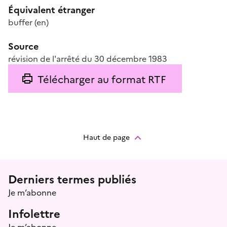
Équivalent étranger
buffer
(en)
Source
révision de l'arrêté du 30 décembre 1983
Télécharger au format RTF
Haut de page
Menu prefooter
Derniers termes publiés
Je m’abonne
Infolettre
Je m’abonne