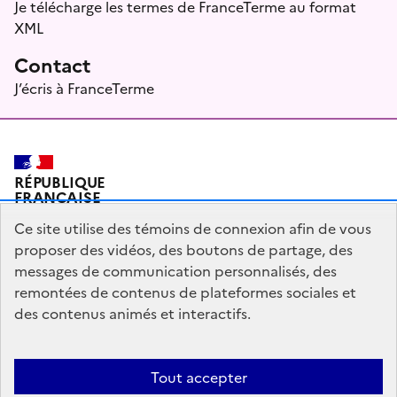
Je télécharge les termes de FranceTerme au format
XML
Contact
J’écris à FranceTerme
RÉPUBLIQUE
FRANÇAISE
Ce site utilise des témoins de connexion afin de vous
proposer des vidéos, des boutons de partage, des
messages de communication personnalisés, des
Plan du site
Mentions légales
Qui sommes-nous ?
remontées de contenus de plateformes sociales et
Partagez votre expérience pour améliorer les services
des contenus animés et interactifs.
publics
Accessibilité : partiellement conforme
Tout accepter