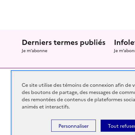
Menu prefooter
Derniers termes publiés
Infole
Je m’abonne
Je m’abon
Ce site utilise des témoins de connexion afin de 
des boutons de partage, des messages de commu
RÉPUBLIQUE
FRANÇAISE
des remontées de contenus de plateformes socia
animés et interactifs.
Personnaliser
Tout refuse
legifrance.gouv.fr
gouvernement.fr