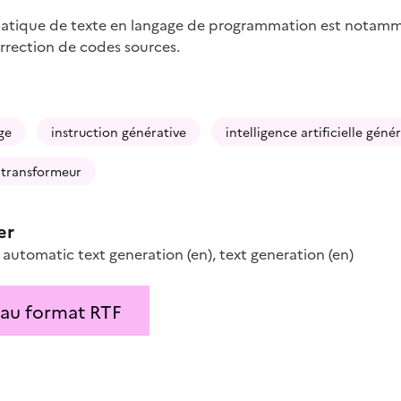
matique de texte en langage de programmation est notam
orrection de codes sources.
ge
instruction générative
intelligence artificielle géné
transformeur
er
,
automatic text generation
(en)
,
text generation
(en)
 au format RTF