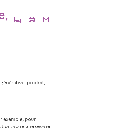
e
,
Commenter
Imprimer
Partager par courriel
générative, produit,
ar exemple, pour
ction, voire une œuvre