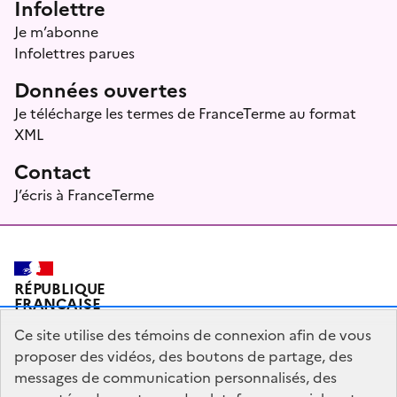
Infolettre
Je m’abonne
Infolettres parues
Données ouvertes
Je télécharge les termes de FranceTerme au format
XML
Contact
J’écris à FranceTerme
RÉPUBLIQUE
FRANÇAISE
Ce site utilise des témoins de connexion afin de vous
proposer des vidéos, des boutons de partage, des
messages de communication personnalisés, des
Plan du site
Mentions légales
Qui sommes-nous ?