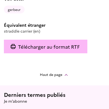
gerbeur
Équivalent étranger
straddle carrier
(en)
Télécharger au format RTF
Haut de page
Menu prefooter
Derniers termes publiés
Je m’abonne