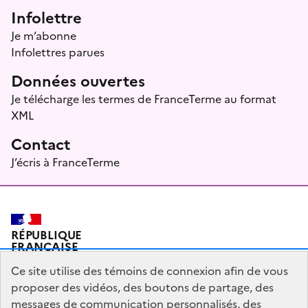
Infolettre
Je m’abonne
Infolettres parues
Données ouvertes
Je télécharge les termes de FranceTerme au format
XML
Contact
J’écris à FranceTerme
RÉPUBLIQUE
FRANÇAISE
Ce site utilise des témoins de connexion afin de vous
proposer des vidéos, des boutons de partage, des
messages de communication personnalisés, des
Plan du site
Mentions légales
Qui sommes-nous ?