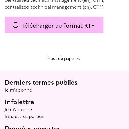
centralized technical management
(en)
,
CTM
Télécharger au format RTF
Haut de page
Menu prefooter
Derniers termes publiés
Je m’abonne
Infolettre
Je m’abonne
Infolettres parues
Données ouvertes