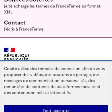
Je télécharge les termes de FranceTerme au format
XML
Contact
J’écris à FranceTerme
RÉPUBLIQUE
FRANÇAISE
Ce site utilise des témoins de connexion afin de vous
proposer des vidéos, des boutons de partage, des
messages de communication personnalisés, des
Plan du site
Mentions légales
Qui sommes-nous ?
remontées de contenus de plateformes sociales et
Partagez votre expérience pour améliorer les services
des contenus animés et interactifs.
publics
Accessibilité : partiellement conforme
Tout accepter