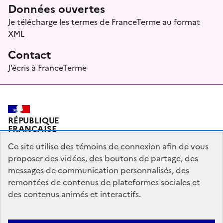
Données ouvertes
Je télécharge les termes de FranceTerme au format
XML
Contact
J’écris à FranceTerme
RÉPUBLIQUE
FRANÇAISE
Ce site utilise des témoins de connexion afin de vous
proposer des vidéos, des boutons de partage, des
messages de communication personnalisés, des
Plan du site
Mentions légales
Qui sommes-nous ?
remontées de contenus de plateformes sociales et
Partagez votre expérience pour améliorer les services
des contenus animés et interactifs.
publics