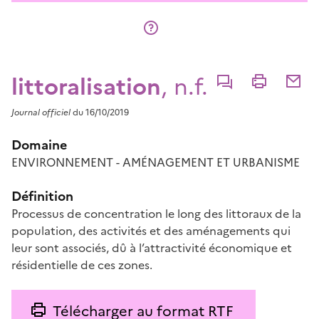
littoralisation
, n.f.
Commenter
Imprimer
Partage
Journal officiel
du 16/10/2019
Domaine
ENVIRONNEMENT - AMÉNAGEMENT ET URBANISME
Définition
Processus de concentration le long des littoraux de la
population, des activités et des aménagements qui
leur sont associés, dû à l’attractivité économique et
résidentielle de ces zones.
Télécharger au format RTF