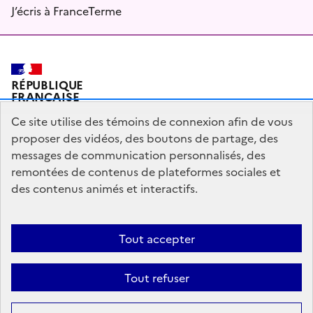
J’écris à FranceTerme
RÉPUBLIQUE
FRANÇAISE
Ce site utilise des témoins de connexion afin de vous
proposer des vidéos, des boutons de partage, des
messages de communication personnalisés, des
Plan du site
Mentions légales
Qui sommes-nous ?
remontées de contenus de plateformes sociales et
Partagez votre expérience pour améliorer les services
des contenus animés et interactifs.
publics
Accessibilité : partiellement conforme
Tout accepter
legifrance.gouv.fr
gouvernement.fr
Tout refuser
Sauf mention contraire, tous les contenus de ce site sont sous
licence