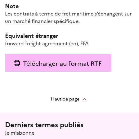
Note
Les contrats à terme de fret maritime s’échangent sur
un marché financier spécifique.
Équivalent étranger
forward freight agreement
(en)
,
FFA
Télécharger au format RTF
Haut de page
Menu prefooter
Derniers termes publiés
Je m’abonne