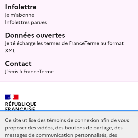
Infolettre
Je m’abonne
Infolettres parues
Données ouvertes
Je télécharge les termes de FranceTerme au format
XML
Contact
J’écris à FranceTerme
RÉPUBLIQUE
FRANÇAISE
Ce site utilise des témoins de connexion afin de vous
proposer des vidéos, des boutons de partage, des
messages de communication personnalisés, des
Plan du site
Mentions légales
Qui sommes-nous ?