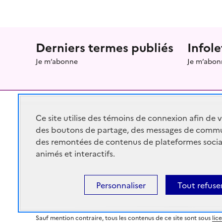
Menu prefooter
Derniers termes publiés
Infole
Je m’abonne
Je m’abon
Ce site utilise des témoins de connexion afin de 
des boutons de partage, des messages de commu
RÉPUBLIQUE
FRANÇAISE
des remontées de contenus de plateformes socia
animés et interactifs.
Personnaliser
Tout refuse
legifrance.gouv.fr
gouvernement.fr
Sauf mention contraire, tous les contenus de ce site sont sous
lic