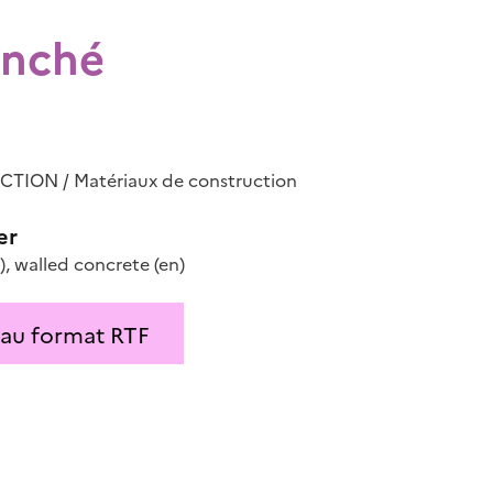
anché
ION / Matériaux de construction
er
)
,
walled concrete
(en)
 au format RTF