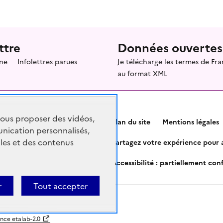
ttre
Données ouvertes
ne
Infolettres parues
Je télécharge les termes de F
au format XML
vous proposer des vidéos,
Plan du site
Mentions légales
nication personnalisés,
les et des contenus
Partagez votre expérience pour a
Accessibilité : partiellement co
r
Tout accepter
ence etalab-2.0