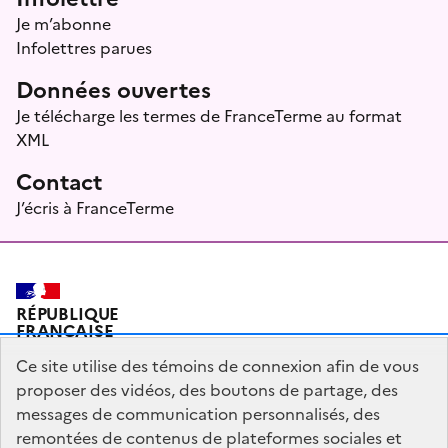
Je m’abonne
Infolettres parues
Données ouvertes
Je télécharge les termes de FranceTerme au format
XML
Contact
J’écris à FranceTerme
RÉPUBLIQUE
FRANÇAISE
Ce site utilise des témoins de connexion afin de vous
proposer des vidéos, des boutons de partage, des
messages de communication personnalisés, des
Plan du site
Mentions légales
Qui sommes-nous ?
remontées de contenus de plateformes sociales et