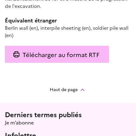
de l'excavation.
Équivalent étranger
Berlin wall
(en)
,
interpile sheeting
(en)
,
soldier pile wall
(en)
Télécharger au format RTF
Haut de page
Menu prefooter
Derniers termes publiés
Je m’abonne
Infolettre