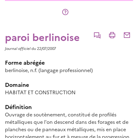
paroi berlinoise
Commenter
Imprimer
Partage
Journal officiel
du 22/07/2007
Forme abrégée
berlinoise, n.f. (langage professionnel)
Domaine
HABITAT ET CONSTRUCTION
Définition
Ouvrage de soutènement, constitué de profilés
métalliques que l'on descend dans des forages et de
planches ou de panneaux métalliques, mis en place
horizontalement au fur et à mesure de la progression