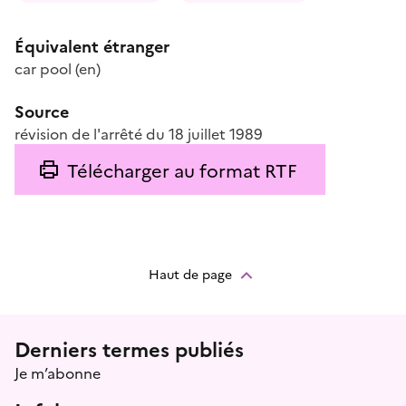
Équivalent étranger
car pool
(en)
Source
révision de l'arrêté du 18 juillet 1989
Télécharger au format RTF
Haut de page
Menu prefooter
Derniers termes publiés
Je m’abonne