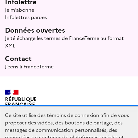
Infolettre
Je m’abonne
Infolettres parues
Données ouvertes
Je télécharge les termes de FranceTerme au format
XML
Contact
J’écris à FranceTerme
RÉPUBLIQUE
FRANÇAISE
Ce site utilise des témoins de connexion afin de vous
proposer des vidéos, des boutons de partage, des
messages de communication personnalisés, des
Plan du site
Mentions légales
Qui sommes-nous ?
remontées de contenus de plateformes sociales et